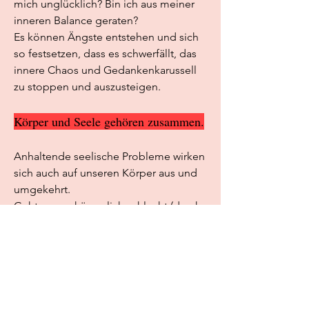
mich unglücklich? Bin ich aus meiner
inneren Balance geraten?
Es können Ängste entstehen und sich
so festsetzen, dass es schwerfällt, das
innere Chaos und Gedankenkarussell
zu stoppen und auszusteigen.
Körper und Seele gehören zusammen.
Anhaltende seelische Probleme wirken
sich auch auf unseren Körper aus und
umgekehrt.
Geht es uns körperlich schlecht (durch
Krankheit, Unfall, etc.) dann leidet
wiederum umgekehrt auch die Seele.
Unser seelisches Erleben hinterlässt
immer seine Spuren im Körper.
Geht es uns schlecht, können
Muskelverspannungen, Kopf-, Magen -