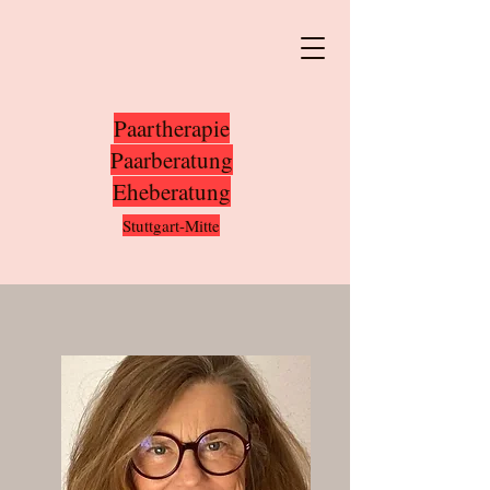
Paartherapie
Paarberatung
Eheberatung
Stuttgart-Mitte