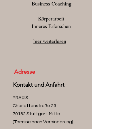
Business Coaching
Körperarbeit
Inneres Erforschen
hier weiterlesen
Adresse
Kontakt und Anfahrt
PRAXIS:
Charlottenstraße 23
70182 Stuttgart-Mitte
(Termine nach Vereinbarung)